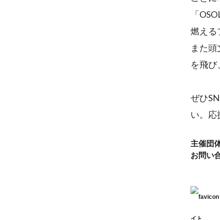
「OS
燃える
また頭文字
を飛び
ぜひS
い。応
主催団
お問い
イト