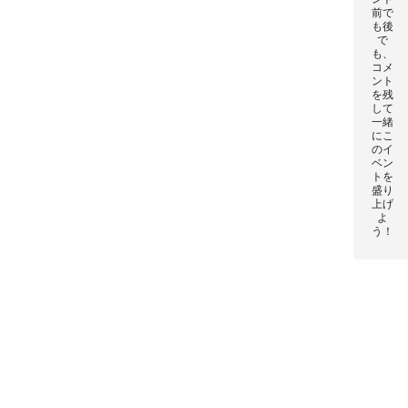
前で
も後
で
も、
コメ
ント
を残
して
一緒
にこ
のイ
ベン
トを
盛り
上げ
よ
う！