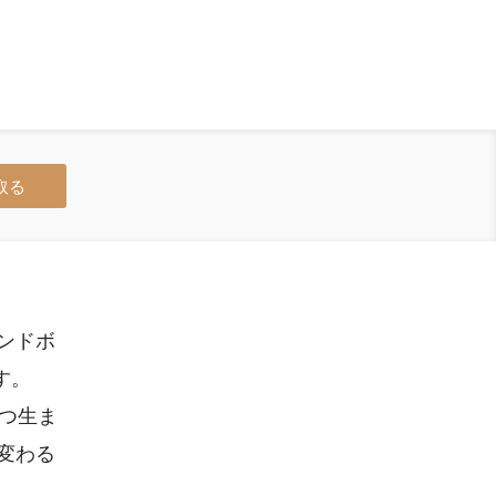
取る
ンドボ
す。
つつ生ま
変わる