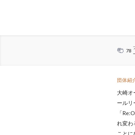
78
団体紹
大崎オ
ールリ
「Re
れ変わ
ことに