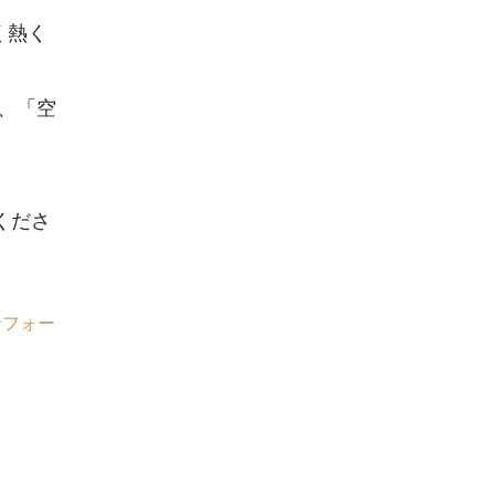
く熱く
d」、「空
くださ
せフォー