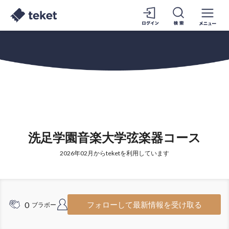
洗足学園音楽大学弦楽器コース
2026年02月からteketを利用しています
0
2
フォローして最新情報を受け取る
ブラボー
フォロワー