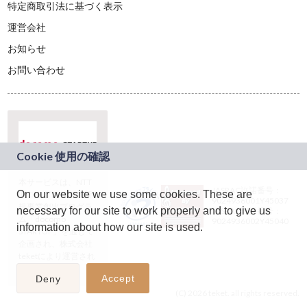
特定商取引法に基づく表示
運営会社
お知らせ
お問い合わせ
本サービスは、NTT
JASRAC許諾番号：
On our website we use some cookies. These are
ドコモグループの新
9024936001Y45037
規事業創出プログラ
necessary for our site to work properly and to give us
JASRAC許諾番号：
ム「docomo
9024936002Y45040
information about how our site is used.
STARTUP」を通じて
企画され、株式会社
teketにより運営され
ています。
Accept
Deny
(C) 2026 teket. all rights reserved.