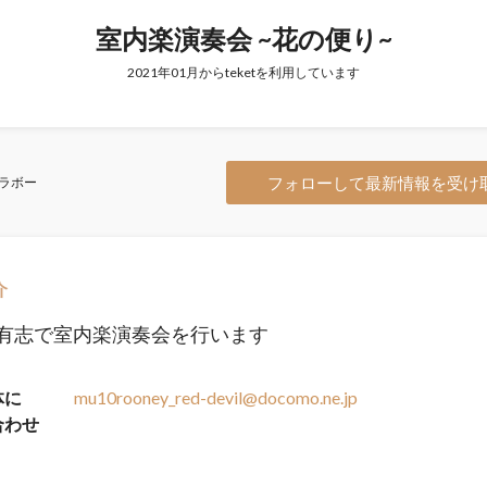
室内楽演奏会 ~花の便り~
2021年01月からteketを利用しています
フォローして最新情報を受け
ラボー
介
4に有志で室内楽演奏会を行います
体に
mu10rooney_red-devil@docomo.ne.jp
合わせ