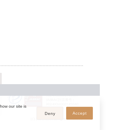
JASRAC許諾番号：
9024936001Y45037
JASRAC許諾番号：
9024936002Y45040
how our site is
Accept
Deny
(C) 2026 teket. all rights reserved.