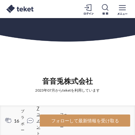
音音兎株式会社
2023年07月からteketを利用しています
7
ブ
コ
フォ
ラ
16
31
フォローして最新情報を受け取る
メ
ロワ
ボ
ン
ー
ー
ト