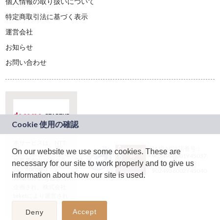
個人情報の取り扱いについて
特定商取引法に基づく表示
運営会社
お知らせ
お問い合わせ
本サービスは、NTT
JASRAC許諾番号：
On our website we use some cookies. These are
ドコモグループの新
9024936001Y45037
規事業創出プログラ
necessary for our site to work properly and to give us
JASRAC許諾番号：
ム「docomo
9024936002Y45040
information about how our site is used.
STARTUP」を通じて
企画され、株式会社
teketにより運営され
ています。
Accept
Deny