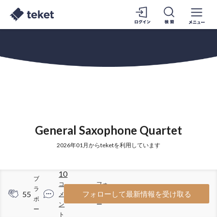
General Saxophone Quartet
2026年01月からteketを利用しています
10
ブ
コ
フォ
ラ
55
26
フォローして最新情報を受け取る
メ
ロワ
ボ
ン
ー
ー
ト