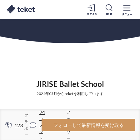
JIRISE Ballet School
2024年05月からteketを利用しています
24
フ
ブ
コ
ォ
ラ
123
115
フォローして最新情報を受け取る
メ
ロ
ボ
ン
ワ
ー
ト
ー