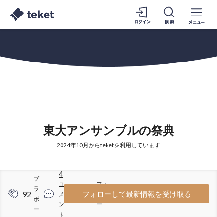
東大アンサンブルの祭典
2024年10月からteketを利用しています
4
ブ
コ
フォ
ラ
92
80
フォローして最新情報を受け取る
メ
ロワ
ボ
ン
ー
ー
ト