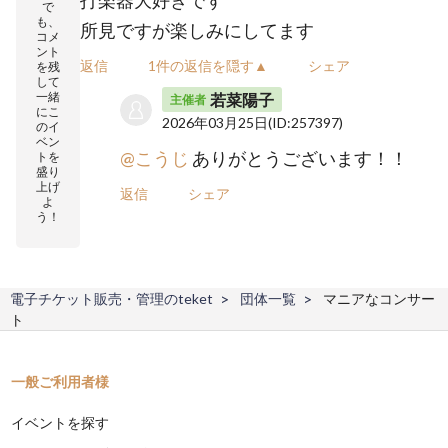
で
も、
所見ですが楽しみにしてます
コメ
ント
返信
1件の返信を隠す▲
シェア
を残
して
一緒
若菜陽子
主催者
にこ
2026年03月25日
(ID:257397)
のイ
ベン
@こうじ
ありがとうございます！！
トを
盛り
上げ
返信
シェア
よ
う！
電子チケット販売・管理のteket
団体一覧
マニアなコンサー
ト
一般ご利用者様
イベントを探す