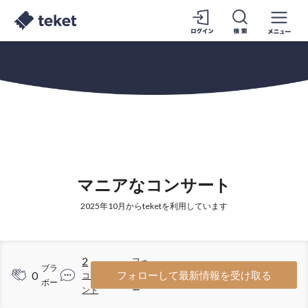
マニアなコンサート
2025年10月からteketを利用しています
2
フォ
ブラ
0
3
フォローして最新情報を受け取る
コメ
ロワ
ボー
ント
ー