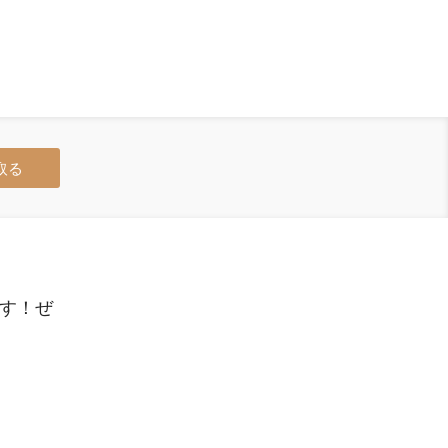
取る
ます！ぜ