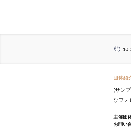
10
団体紹
(サン
ひフォ
主催団
お問い