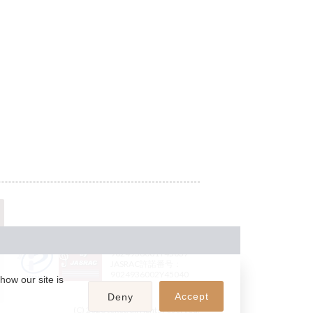
JASRAC許諾番号：
9024936001Y45037
JASRAC許諾番号：
9024936002Y45040
how our site is
Accept
Deny
(C) 2026 teket. all rights reserved.