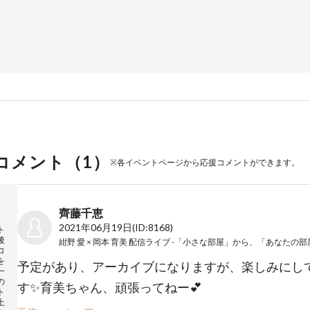
コメント（
1
）
※各イベントページから応援コメントができます。
齊藤千恵
2021年06月19日
(ID:8168)
ト
後
コ
を
予定があり、アーカイブになりますが、楽しみにし
一
の
す✨育美ちゃん、頑張ってねー💕
ト
上