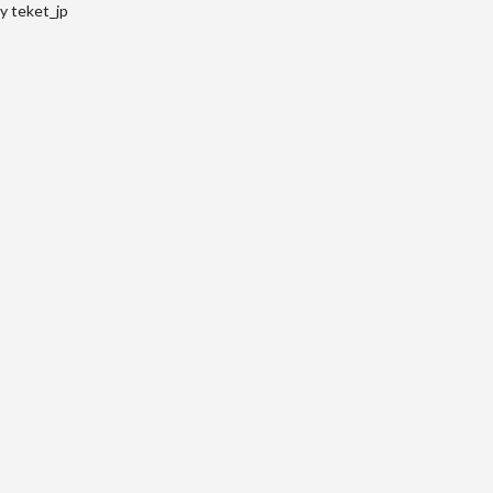
y teket_jp