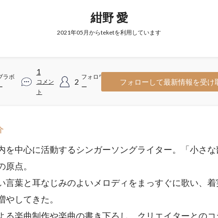
紺野 愛
2021年05月からteketを利用しています
1
ブラボ
フォロワ
2
フォローして最新情報を受け
コメン
ー
ー
ト
介
内を中心に活動するシンガーソングライター。「小さな
の原点。
い言葉と耳なじみのよいメロディをまっすぐに歌い、着
増やしてきた。
よる楽曲制作や楽曲の書き下ろし、クリエイターとのコ