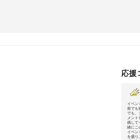
応援
イベン
前でも
でも、
メント
残して
緒にこ
イベン
を盛り