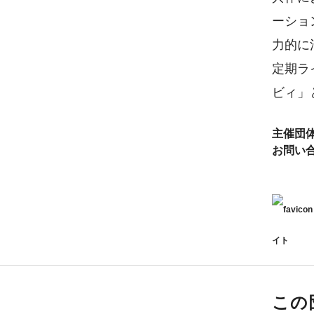
ーショ
力的に
定期ラ
ビィ」
主催団
お問い
イト
この