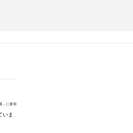
紺野 愛 × 岡本 育美 配信ライブ -「小さな部屋」から、「あなたの部屋」へ。-
に参加
ていま