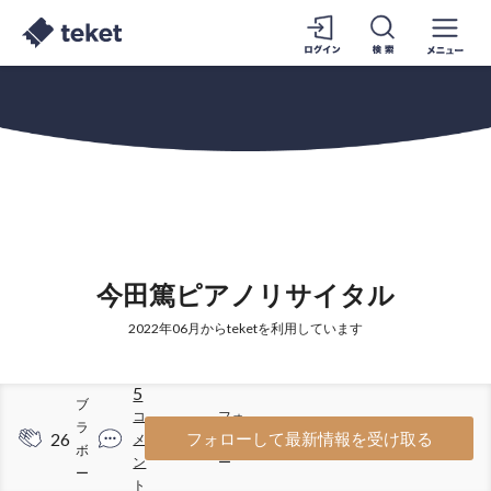
今田篤ピアノリサイタル
2022年06月からteketを利用しています
5
ブ
コ
フォ
ラ
26
23
フォローして最新情報を受け取る
メ
ロワ
ボ
ン
ー
ー
ト