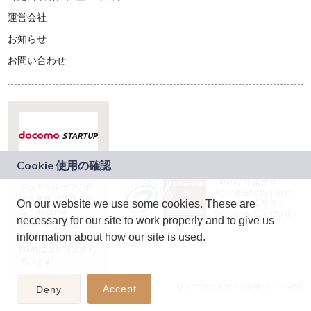
運営会社
お知らせ
お問い合わせ
本サービスは、NTT
JASRAC許諾番号：
ドコモグループの新
9024936001Y45037
規事業創出プログラ
JASRAC許諾番号：
On our website we use some cookies. These are
ム「docomo
9024936002Y45040
necessary for our site to work properly and to give us
STARTUP」を通じて
企画され、株式会社
information about how our site is used.
teketにより運営され
ています。
(C) 2026 teket. all rights reserved.
Accept
Deny