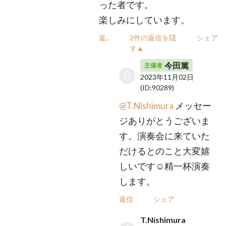
った者です。
楽しみにしています。
返信
2件の返信を隠
シェア
す▲
今田篤
主催者
2023年11月02日
(ID:90289)
@T.Nishimura
メッセー
ジありがとうございま
す。演奏会に来ていた
だけるとのこと大変嬉
しいです☺️精一杯演奏
します。
返信
シェア
T.Nishimura