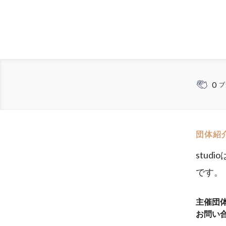
0
ブ
団体紹
stu
です。
主催団
お問い