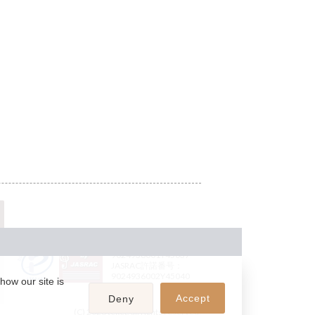
JASRAC許諾番号：
9024936001Y45037
JASRAC許諾番号：
9024936002Y45040
how our site is
Accept
Deny
(C) 2026 teket. all rights reserved.