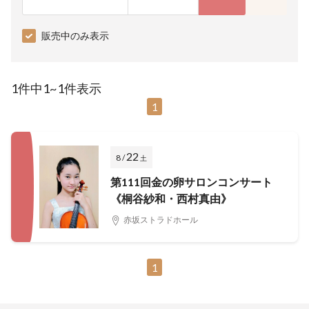
販売中のみ表示
1件中1~1件表示
1
22
8 /
土
第111回金の卵サロンコンサート
《桐谷紗和・西村真由》
赤坂ストラドホール
1