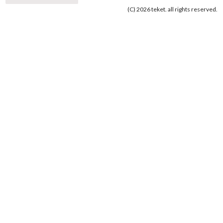
(C) 2026 teket. all rights reserved.