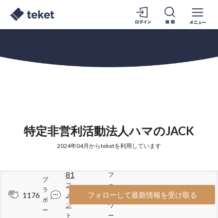
特定非営利活動法人ハマのJACK
2024年04月からteketを利用しています
81
フ
ブ
コ
ォ
ラ
1176
586
フォローして最新情報を受け取る
メ
ロ
ボ
ン
ワ
ー
ト
ー