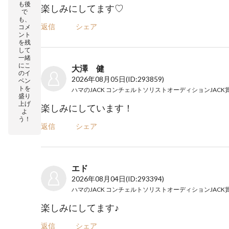
も後
楽しみにしてます♡
で
も、
返信
シェア
コメ
ント
を残
して
一緒
にこ
大澤 健
のイ
2026年08月05日
(ID:293859)
ベン
トを
盛り
上げ
楽しみにしています！
よ
う！
返信
シェア
エド
2026年08月04日
(ID:293394)
楽しみにしてます♪
返信
シェア