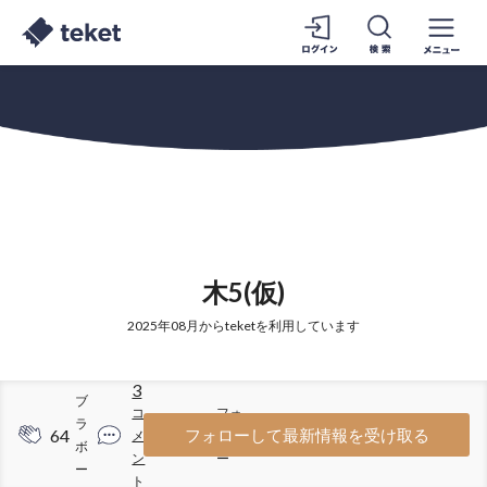
木5(仮)
2025年08月からteketを利用しています
3
ブ
コ
フォ
ラ
64
17
フォローして最新情報を受け取る
メ
ロワ
ボ
ン
ー
ー
ト