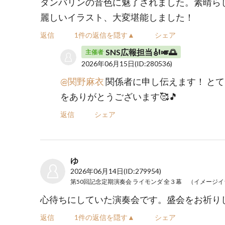
タンバリンの音色に魅了されました。素晴ら
麗しいイラスト、大変堪能しました！
返信
1件の返信を隠す▲
シェア
SNS広報担当🎻🎺🌅
主催者
2026年06月15日
(ID:280536)
@関野麻衣
関係者に申し伝えます！ と
をありがとうございます🥰🎵
返信
シェア
ゆ
2026年06月14日
(ID:279954)
心待ちにしていた演奏会です。盛会をお祈り
返信
1件の返信を隠す▲
シェア