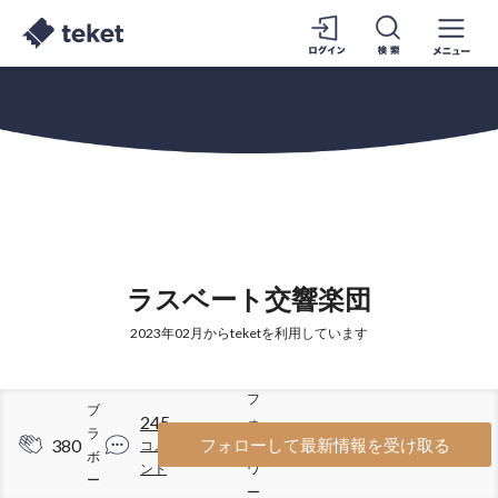
ラスベート交響楽団
2023年02月からteketを利用しています
フ
ブ
245
ォ
ラ
380
954
フォローして最新情報を受け取る
コメ
ロ
ボ
ント
ワ
ー
ー