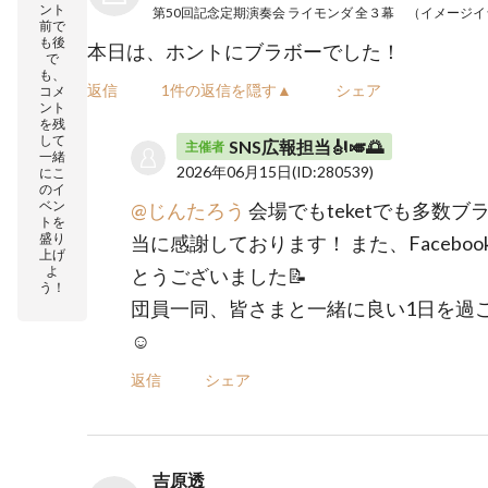
ント
前で
も後
本日は、ホントにブラボーでした！
で
も、
返信
1件の返信を隠す▲
シェア
コメ
ント
を残
して
SNS広報担当🎻🎺🌅
主催者
一緒
2026年06月15日
(ID:280539)
にこ
のイ
ベン
@じんたろう
会場でもteketでも多数
トを
盛り
当に感謝しております！ また、Facebo
上げ
よ
とうございました📝
う！
団員一同、皆さまと一緒に良い1日を過
☺️
返信
シェア
吉原透