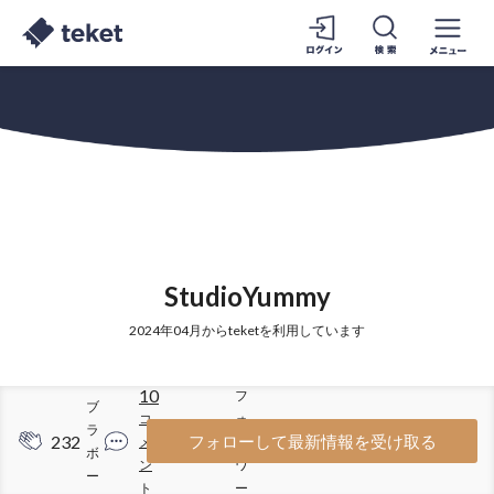
StudioYummy
2024年04月からteketを利用しています
10
フ
ブ
コ
ォ
ラ
232
337
フォローして最新情報を受け取る
メ
ロ
ボ
ン
ワ
ー
ト
ー