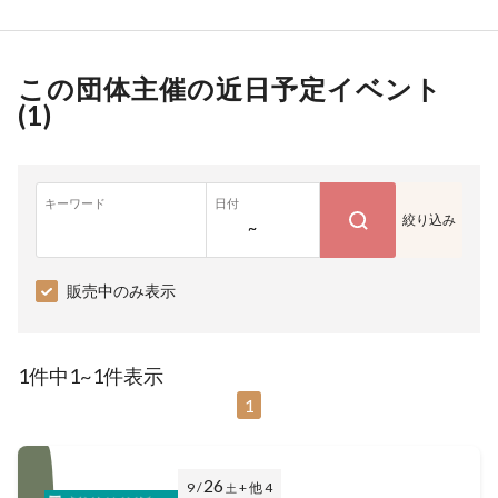
この団体主催の近日予定イベント
(
1
)
キーワード
日付
絞り込み
~
販売中のみ表示
1件中1~1件表示
1
26
9 /
+ 他 4
土