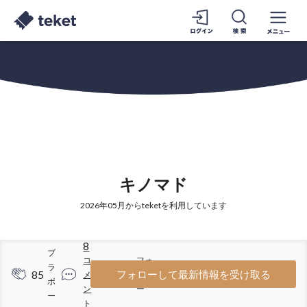
キノマド
2026年05月からteketを利用しています
8
ブ
コ
フォ
ラ
85
47
フォローして最新情報を受け取る
メ
ロワ
ボ
ン
ー
ー
ト