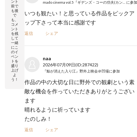
ント
mado cinema vol.5『ギデンズ・コーの功夫(カンフー)』
に参
前で
も後
いつも観たい！と思っている作品をピックア
で
も、
ップ下さって本当に感謝です
コメ
ント
返信
シェア
を残
して
一緒
にこ
のイ
ベン
naa
トを
2026年07月09日
(ID:287422)
盛り
上げ
『鯨が消えた入り江』野外上映会＠凹場
に参加
よ
う！
作品の中の大切な日に野外での観劇という素
敵な機会を作っていただきありがとうござい
ます
晴れるように祈っています
たのしみ！
返信
シェア