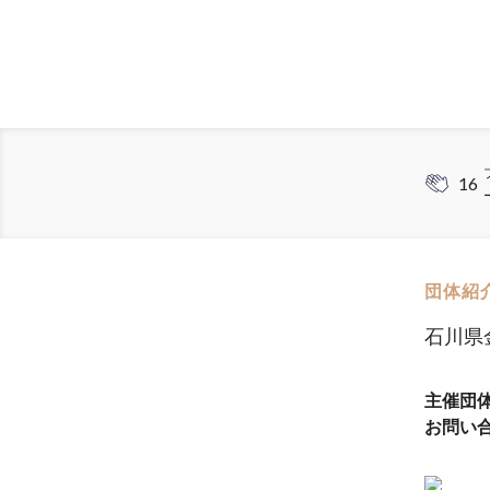
16
団体紹
石川県
主催団
お問い