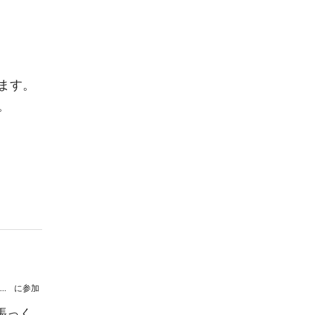
ます。
。
【延期】百萬石ウィンドオーケストラ第33回定期演奏会
に参加
張っく