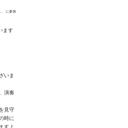
【延期】百萬石ウィンドオーケストラ第33回定期演奏会
に参加
います
ざいま
、演奏
を見守
の時に
ますよ