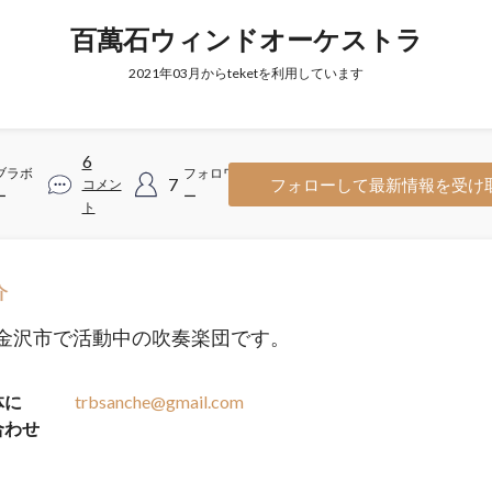
百萬石ウィンドオーケストラ
2021年03月からteketを利用しています
6
ブラボ
フォロワ
7
フォローして最新情報を受け
コメン
ー
ー
ト
介
金沢市で活動中の吹奏楽団です。
体に
trbsanche@gmail.com
合わせ