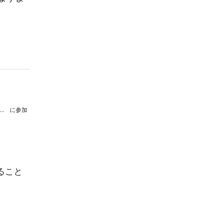
【延期】百萬石ウィンドオーケストラ第33回定期演奏会
に参加
ること