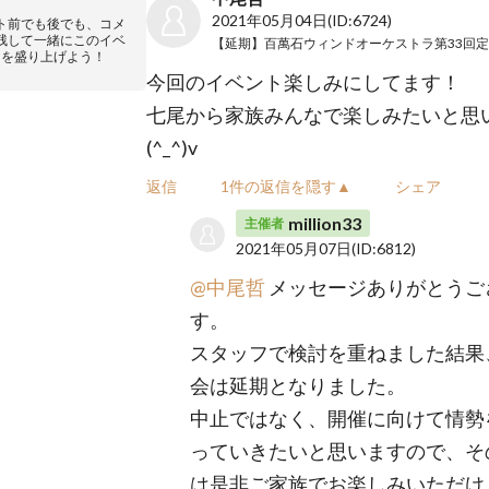
2021年05月04日
(ID:6724)
ト前でも後でも、コメ
残して一緒にこのイベ
トを盛り上げよう！
今回のイベント楽しみにしてます！
七尾から家族みんなで楽しみたいと思
(^_^)v
返信
1件の返信を隠す▲
シェア
million33
主催者
2021年05月07日
(ID:6812)
@中尾哲
メッセージありがとうご
す。
スタッフで検討を重ねました結果
会は延期となりました。
中止ではなく、開催に向けて情勢
っていきたいと思いますので、そ
は是非ご家族でお楽しみいただけ