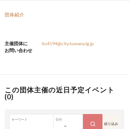
団体紹介
主催団体に
ito4594@city.kuwana.lg.jp
お問い合わせ
この団体主催の近日予定イベント
(
0
)
キーワード
日付
絞り込み
~