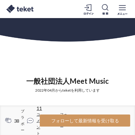
一般社団法人Meet Music
2022年04月からteketを利用しています
11
ブ
コ
フォ
ラ
38
24
フォローして最新情報を受け取る
メ
ロワ
ボ
ン
ー
ー
ト