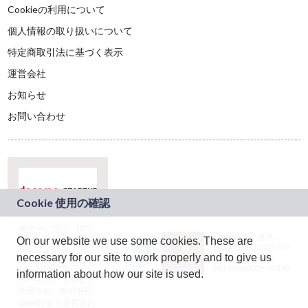
Cookieの利用について
個人情報の取り扱いについて
特定商取引法に基づく表示
運営会社
お知らせ
お問い合わせ
本サービスは、NTT
JASRAC許諾番号：
On our website we use some cookies. These are
ドコモグループの新
9024936001Y45037
規事業創出プログラ
necessary for our site to work properly and to give us
JASRAC許諾番号：
ム「docomo
9024936002Y45040
information about how our site is used.
STARTUP」を通じて
企画され、株式会社
teketにより運営され