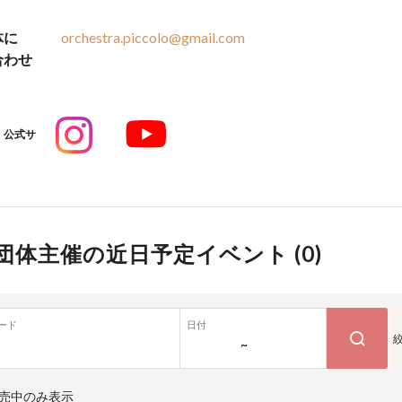
体に
orchestra.piccolo@gmail.com
合わせ
公式サ
団体主催の近日予定イベント (
0
)
ード
日付
~
売中のみ表示