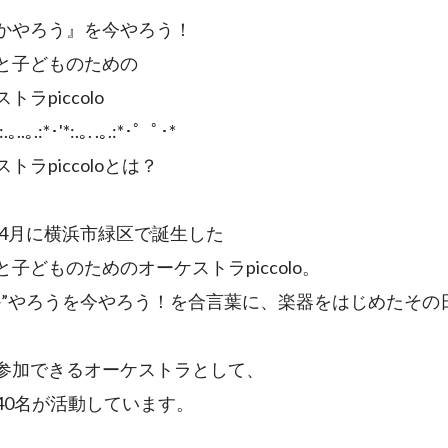
かやろう』を今やろう！
と子どものための
トラpiccolo
｡..｡.:*･'*:.｡. .｡.:*･゜ﾟ･*
トラpiccoloとは？
0年4月に横浜市緑区で誕生した
と子どものためのオーケストラpiccolo。
か”やろうを今やろう！を合言葉に、楽器をはじめたその
参加できるオーケストラとして、
40名が活動しています。