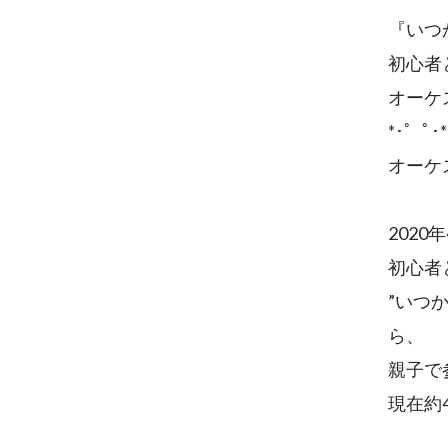
『いつ
初心者
オーケス
*･゜ﾟ･*:.
オーケス
202
初心者
”いつ
ら、
親子で
現在約