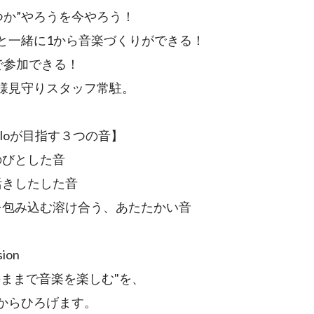
つか”やろうを今やろう！
と一緒に1から音楽づくりができる！
で参加できる！
様見守りスタッフ常駐。
coloが目指す３つの音】
のびとした音
活きしたした音
を包み込む溶け合う、あたたかい音
sion
のままで音楽を楽しむ"を、
からひろげます。