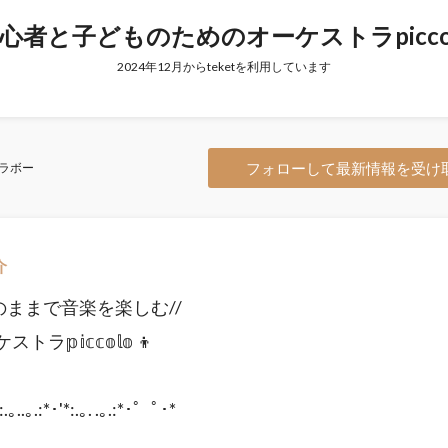
心者と子どものためのオーケストラpicco
2024年12月からteketを利用しています
フォローして最新情報を受け
ラボー
介
りのままで音楽を楽しむ//
ラ𝕡𝕚𝕔𝕔𝕠𝕝𝕠 👦
｡..｡.:*･'*:.｡. .｡.:*･゜ﾟ･*