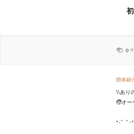
初
0
ブ
団体紹
\\あ
🧒オーケスト
*･゜ﾟ･*:.