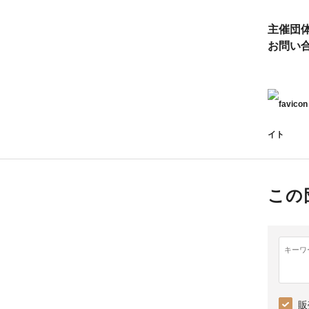
主催団
お問い
イト
この
キーワ
販