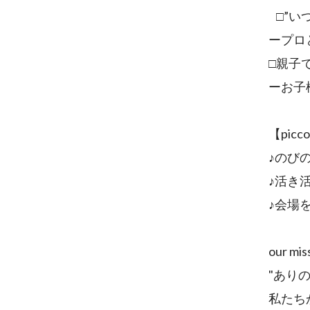
□”い
ープロ
□親子
ーお子
【pic
♪のび
♪活き
♪会場
our mis
"あり
私たち