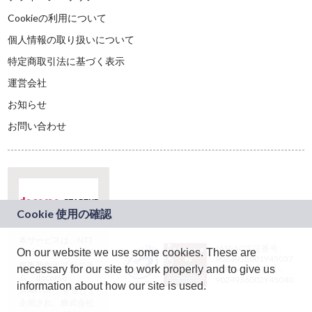
Cookieの利用について
個人情報の取り扱いについて
特定商取引法に基づく表示
運営会社
お知らせ
お問い合わせ
本サービスは、NTT
JASRAC許諾番号：
On our website we use some cookies. These are
ドコモグループの新
9024936001Y45037
規事業創出プログラ
necessary for our site to work properly and to give us
JASRAC許諾番号：
ム「docomo
9024936002Y45040
information about how our site is used.
STARTUP」を通じて
企画され、株式会社