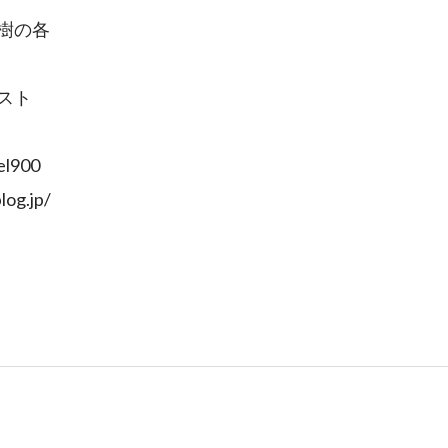
樹の各
スト
l900
g.jp/