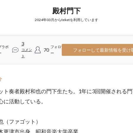
殿村門下
2024年03月からteketを利用しています
3
ブラボ
フォロワ
70
フォローして最新情報を受け
コメン
ー
ー
ト
介
ット奏者殿村和也の門下生たち。1年に3回開催される門
心に活動している。
也（ファゴット）
木更津市出身。昭和音楽大学卒業。