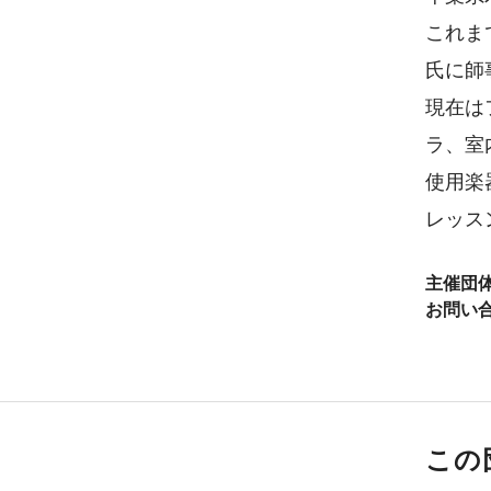
これま
氏に師
現在は
ラ、室
使用楽器:
レッスンブ
主催団
お問い
この