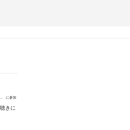
殿村和也門下による夏のひとときコンサート
に参加
聴きに