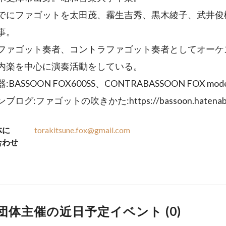
でにファゴットを太田茂、霧生吉秀、黒木綾子、武井俊
事。
ファゴット奏者、コントラファゴット奏者としてオーケ
内楽を中心に演奏活動をしている。
BASSOON FOX600SS、CONTRABASSOON FOX mode
ログ:ファゴットの吹きかた:https://bassoon.hatenablo
体に
torakitsune.fox@gmail.com
合わせ
団体主催の近日予定イベント (
0
)