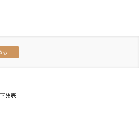
取る
下発表