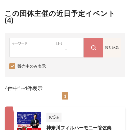
この団体主催の近日予定イベント
(
4
)
キーワード
日付
絞り込み
~
販売中のみ表示
4件中1~4件表示
1
5
9 /
土
神奈川フィルハーモニー管弦楽