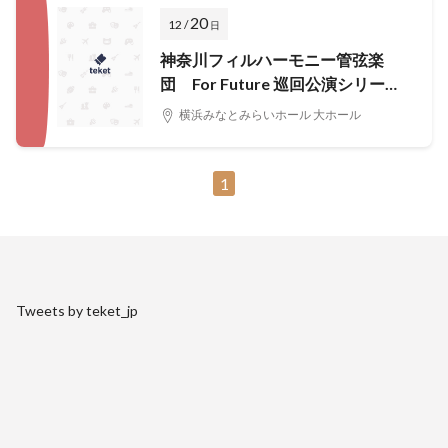
20
12 /
日
神奈川フィルハーモニー管弦楽
団 For Future 巡回公演シリーズ
横浜公演 ベートーヴェン「第
横浜みなとみらいホール 大ホール
九」
1
Tweets by teket_jp