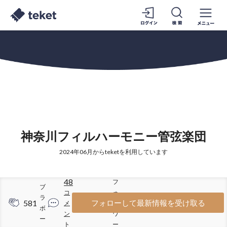
神奈川フィルハーモニー管弦楽団
2024年06月からteketを利用しています
48
フ
ブ
コ
ォ
ラ
581
1592
フォローして最新情報を受け取る
メ
ロ
ボ
ン
ワ
ー
ト
ー