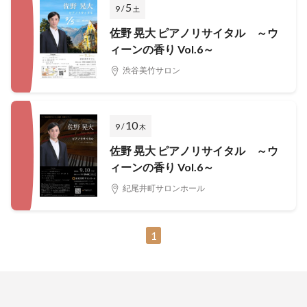
5
9 /
土
佐野 晃大 ピアノリサイタル ～ウ
ィーンの香り Vol.6～
渋谷美竹サロン
10
9 /
木
佐野 晃大 ピアノリサイタル ～ウ
ィーンの香り Vol.6～
紀尾井町サロンホール
1