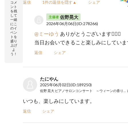
返信
1件の返信を隠す▲
シェア
コメ
ント
を残
して
佐野晃大
主催者
一緒
2026年06月06日
(ID:278266)
にこ
のイ
ベン
@ミーゆう
ありがとうございます🙇‍♂️✨
トを
盛り
当日お会いできること楽しみにしていま
上げ
よ
返信
シェア
う！
たにやん
2025年06月02日
(ID:189250)
佐野 晃大 ピアノサロンコンサート ～ウィーンの香り～ Vol.5
いつも、楽しみにしています。
返信
シェア