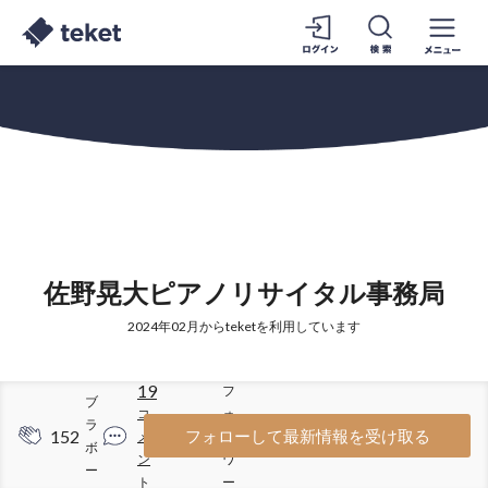
佐野晃大ピアノリサイタル事務局
2024年02月からteketを利用しています
19
フ
ブ
コ
ォ
ラ
152
38
フォローして最新情報を受け取る
メ
ロ
ボ
ン
ワ
ー
ト
ー