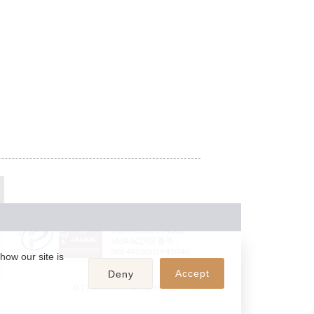
JASRAC許諾番号：
9024936001Y45037
JASRAC許諾番号：
9024936002Y45040
how our site is
Accept
Deny
(C) 2026 teket. all rights reserved.