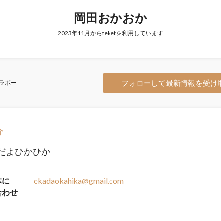
岡田おかおか
2023年11月からteketを利用しています
フォローして最新情報を受け
ラボー
介
だよひかひか
体に
okadaokahika@gmail.com
合わせ