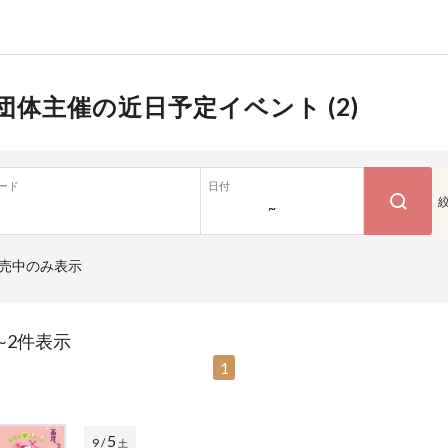
団体主催の近日予定イベント (
2
)
ード
日付
~
売中のみ表示
~2件表示
1
5
9 /
土