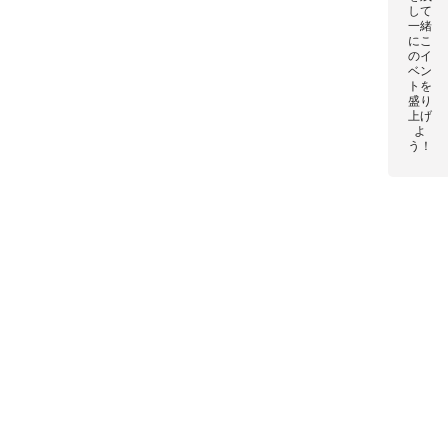
して
一緒
にこ
のイ
ベン
トを
盛り
上げ
よ
う！