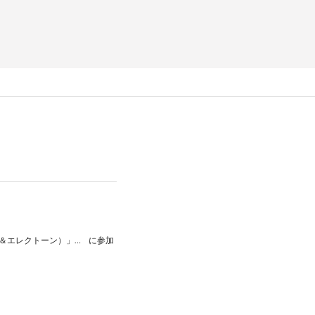
西尾お寺イベント 2025・秋 G2 「Torio Palette（ピアノ＆ヴァイオリン＆エレクトーン）」コンサート
に参加