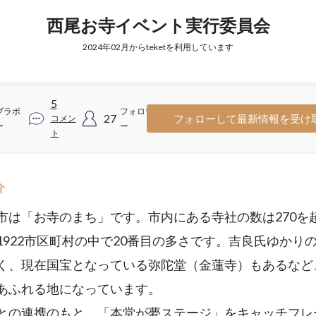
西尾お寺イベント実行委員会
2024年02月からteketを利用しています
5
ブラボ
フォロワ
27
フォローして最新情報を受け
コメン
ー
ー
ト
介
は「お寺のまち」です。市内にある寺社の数は270を
1922市区町村の中で20番目の多さです。吉良氏ゆかり
く、現在国宝となっている弥陀堂（金蓮寺）もあるなど
あふれる地になっています。
の連携のもと、「本堂が夢ステージ」をキャッチフレ