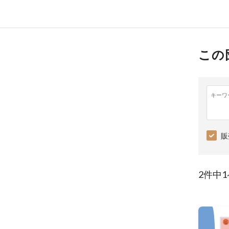
この
キーワ
販
2件中1