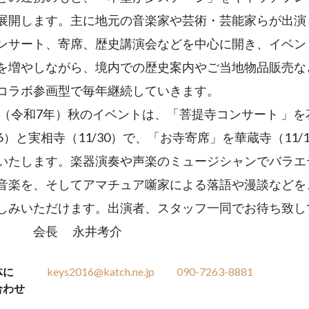
展開します。主に地元の音楽家や芸術・芸能家らが出演
ンサート、寄席、歴史講演会などを中心に開き、イベン
を増やしながら、境内での歴史案内やご当地物品販売な
コラボ参画型で毎年継続していきます。
5（令和7年）秋のイベントは、「菩提寺コンサート 」を
26）と実相寺（11/30）で、「お寺寄席」を華蔵寺（11/
いたします。楽器演奏や声楽のミュージシャンでバラエ
音楽を、そしてアマチュア噺家による落語や漫談などを
しみいただけます。出演者、スタッフ一同でお待ち致し
。 会長 永井考介
体に
keys2016@katch.ne.jp
090-7263-8881
合わせ