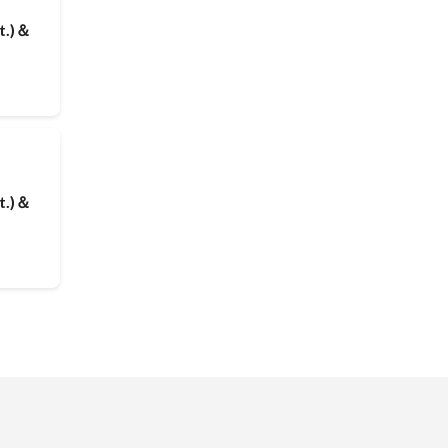
.)＆
.)＆