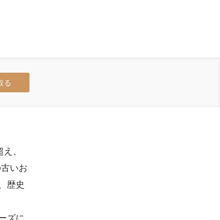
取る
超え、
の古いお
、歴史
ーズに