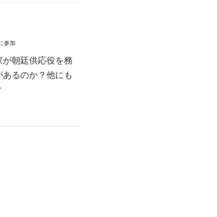
に参加
家が朝廷供応役を務
があるのか？他にも
？