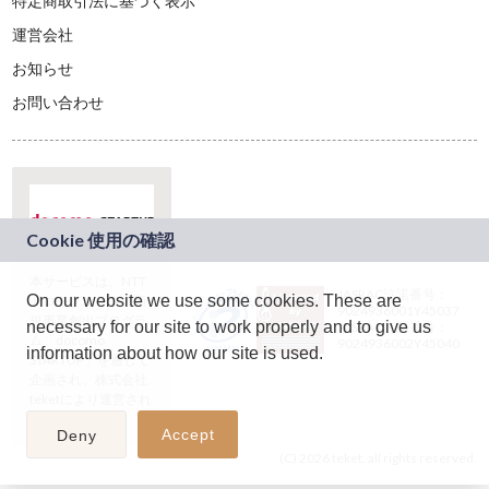
特定商取引法に基づく表示
運営会社
お知らせ
お問い合わせ
本サービスは、NTT
JASRAC許諾番号：
On our website we use some cookies. These are
ドコモグループの新
9024936001Y45037
規事業創出プログラ
necessary for our site to work properly and to give us
JASRAC許諾番号：
ム「docomo
9024936002Y45040
information about how our site is used.
STARTUP」を通じて
企画され、株式会社
teketにより運営され
ています。
Accept
Deny
(C) 2026 teket. all rights reserved.