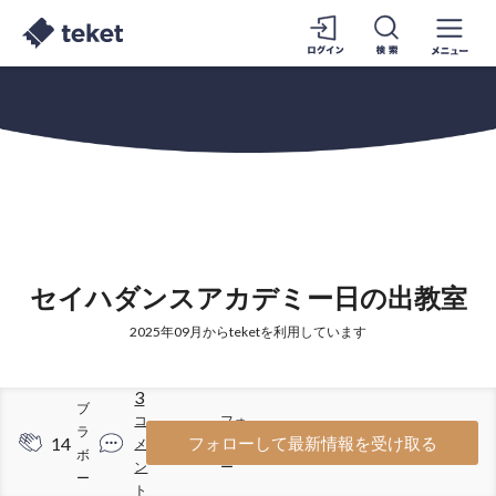
セイハダンスアカデミー日の出教室
2025年09月からteketを利用しています
3
ブ
コ
フォ
ラ
14
80
フォローして最新情報を受け取る
メ
ロワ
ボ
ン
ー
ー
ト