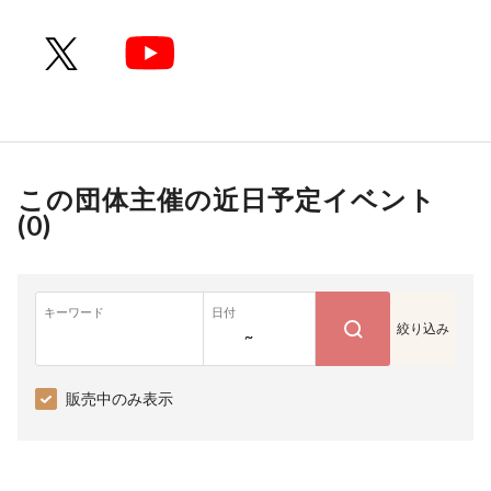
この団体主催の近日予定イベント
(
0
)
キーワード
日付
絞り込み
~
販売中のみ表示