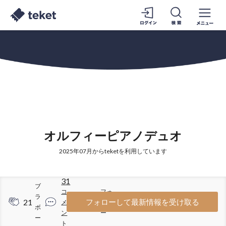
オルフィーピアノデュオ
2025年07月からteketを利用しています
31
ブ
コ
フォ
ラ
21
59
フォローして最新情報を受け取る
メ
ロワ
ボ
ン
ー
ー
ト