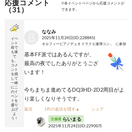
応援コメント
※各イベントページから応援コメントが
（
31
）
できます。
ななみ
2025年11月24日
(ID:228845)
イベ
ント
オルフィーピアノデュオ ドラクエ連弾コンサートＳ
に参加
前で
も後
基本FF派ではあるんですが、
で
も、
最高の夜でしたありがとうござ
コメ
ント
います！
を残
して
一緒
にこ
今ちまちま進めてるDQ3HD-2D2周目がよ
のイ
ベン
り楽しくなりそうです。
トを
盛り
返信
1件の返信を隠す▲
シェア
上げ
よ
う！
らいまる
主催者
2025年11月24日
(ID:229007)