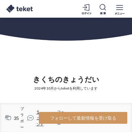
きくちのきょうだい
2024年10月からteketを利用しています
ブ
1
フォ
ラ
35
9
フォローして最新情報を受け取る
コメ
ロワ
ボ
ント
ー
ー