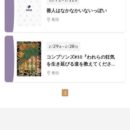
11 /
~ 1 /
土
月
善人はなかなかいないっぽい
配信
29
28
2 /
~ 2 /
木
日
コンプソンズ#10『われらの狂気
を生き延びる道を教えてくださ
い』(再配信)
配信
1