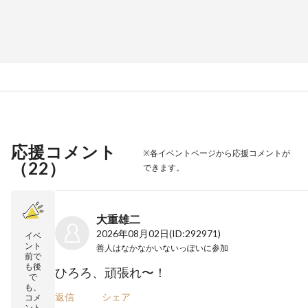
応援コメント
※各イベントページから応援コメントが
（
22
）
できます。
大重雄二
2026年08月02日
(ID:292971)
イベ
ント
善人はなかなかいないっぽい
に参加
前で
も後
ひろろ、頑張れ〜！
で
も、
返信
シェア
コメ
ント