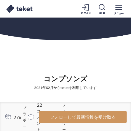
コンプソンズ
2021年02月からteketを利用しています
22
フ
ブ
コ
ォ
ラ
276
340
フォローして最新情報を受け取る
メ
ロ
ボ
ン
ワ
ー
ト
ー