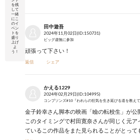
を残
して
一緒
にこ
のイ
田中遊吾
ベン
トを
2024年11月02日
(ID:150731)
盛り
ビッグ虚無
に参加
上げ
よ
頑張って下さい！
う！
返信
シェア
かえる1229
2024年02月29日
(ID:104995)
金子鈴幸さん脚本の映画「瞼の転校生」が公
このタイミングで村田寛奈さんが同じく元ア
ているこの作品をまた見られることがとって