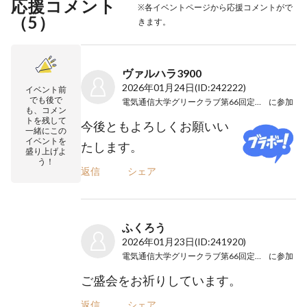
応援コメント
※各イベントページから応援コメントがで
（
5
）
きます。
ヴァルハラ3900
2026年01月24日
(ID:242222)
イベント前
でも後で
電気通信大学グリークラブ第66回定期演奏会
に参加
も、コメン
トを残して
今後ともよろしくお願いい
一緒にこの
イベントを
たします。
盛り上げよ
う！
返信
シェア
ふくろう
2026年01月23日
(ID:241920)
電気通信大学グリークラブ第66回定期演奏会
に参加
ご盛会をお祈りしています。
返信
シェア