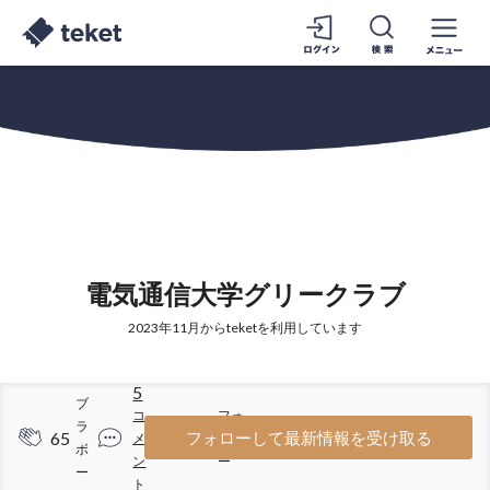
電気通信大学グリークラブ
2023年11月からteketを利用しています
5
ブ
コ
フォ
ラ
65
42
フォローして最新情報を受け取る
メ
ロワ
ボ
ン
ー
ー
ト