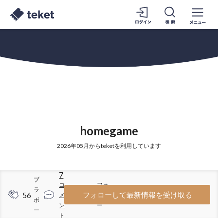
homegame
2026年05月からteketを利用しています
7
ブ
コ
フォ
ラ
56
35
フォローして最新情報を受け取る
メ
ロワ
ボ
ン
ー
ー
ト