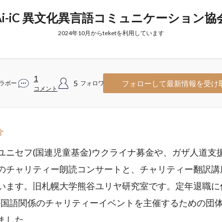
Ai-iC 異文化異言語コミュニケーション協
2024年10月からteketを利用しています
1
5
フォローして最新情報を受け
ラボー
フォロワー
コメント
介
ユニセフ(国連児童基金)ウクライナ募金や、ガザ人道支
のチャリティー朗読コンサートと、チャリティー翻訳講
います。旧札幌大学熊谷ユリヤ研究室です。定年退職に
外国語関係のチャリティーイベントを主催するための団
ました。