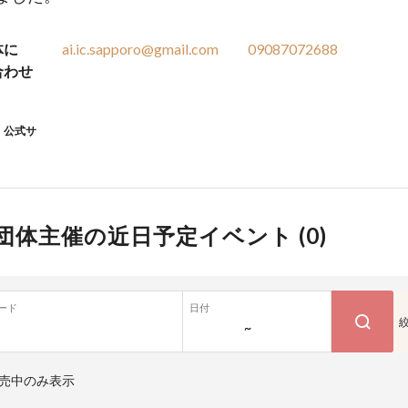
体に
ai.ic.sapporo@gmail.com
09087072688
合わせ
公式サ
団体主催の近日予定イベント (
0
)
ード
日付
~
売中のみ表示