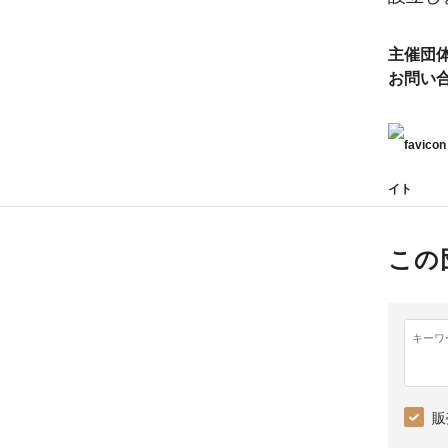
主催団
お問い
イト
この
キーワ
販