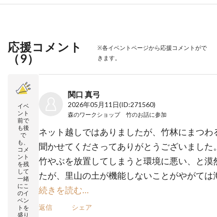
応援コメント
※各イベントページから応援コメントがで
（
9
）
きます。
関口 真弓
2026年05月11日
(ID:271560)
イベ
ント
森のワークショップ 竹のお話
に参加
前で
も後
ネット越しではありましたが、竹林にまつわ
で
も、
聞かせてくださってありがとうございました
コメ
ント
竹やぶを放置してしまうと環境に悪い、と漠
を残
して
たが、里山の土が機能しないことがやがては
一緒
にこ
続きを読む…
のイ
ベン
返信
シェア
トを
盛り