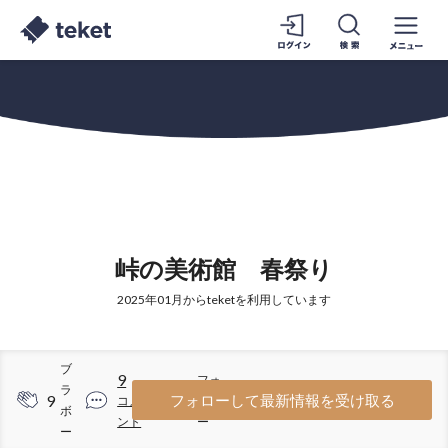
峠の美術館 春祭り
2025年01月からteketを利用しています
ブ
9
フォ
ラ
9
45
フォローして最新情報を受け取る
コメ
ロワ
ボ
ント
ー
ー