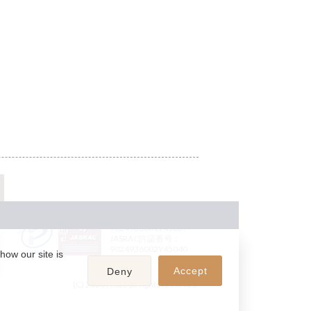
JASRAC許諾番号：
9024936001Y45037
JASRAC許諾番号：
9024936002Y45040
how our site is
Accept
Deny
(C) 2026 teket. all rights reserved.