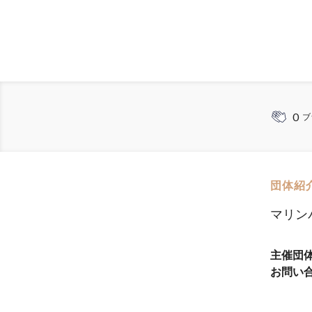
0
ブ
団体紹
マリン
主催団
お問い