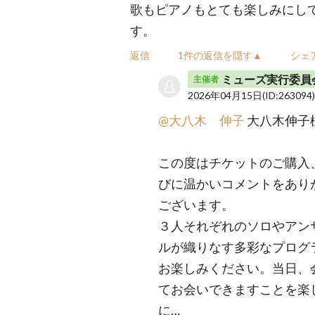
歌もピアノもとても楽しみにし
す。
返信
1件の返信を隠す▲
シェ
ミューズ実行委員
主催者
2026年04月15日
(ID:263094
@大八木 伸子
大八木伸子
この度はチケットのご購入
びに温かいコメントをあり
ございます。
３人それぞれのソロやアン
ルが織りなす多彩なプログ
お楽しみください。当日、
てお会いできますことを楽
に…