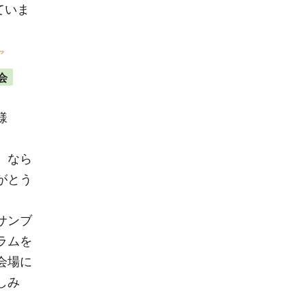
ていま
ア
会
)
様
、なら
がとう
サンブ
ラムを
会場に
しみ