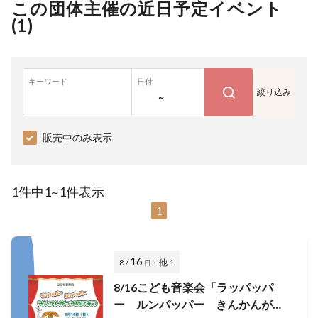
この団体主催の近日予定イベント
(
1
)
キーワード
日付
絞り込み
~
販売中のみ表示
1件中1~1件表示
1
16
8 /
+ 他 1
日
8/16こども音楽会「ラッパッパ
ー ルンパッパー きんかんがっ