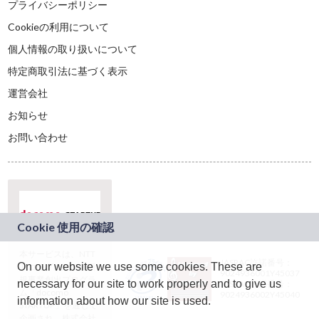
プライバシーポリシー
Cookieの利用について
個人情報の取り扱いについて
特定商取引法に基づく表示
運営会社
お知らせ
お問い合わせ
本サービスは、NTT
JASRAC許諾番号：
On our website we use some cookies. These are
ドコモグループの新
9024936001Y45037
規事業創出プログラ
necessary for our site to work properly and to give us
JASRAC許諾番号：
ム「docomo
9024936002Y45040
information about how our site is used.
STARTUP」を通じて
企画され、株式会社