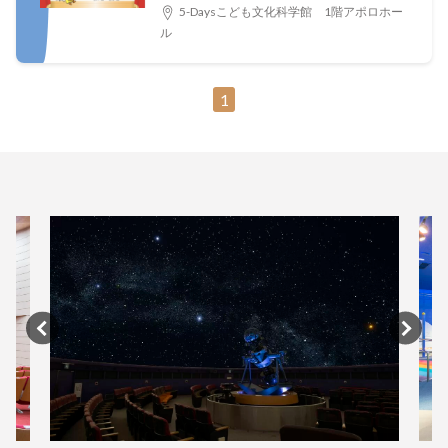
きのひみつ」※開場：開演15分前
5-Daysこども文化科学館 1階アポロホー
ル
1