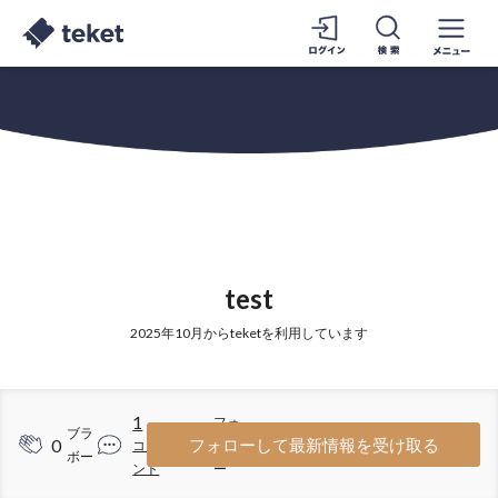
test
2025年10月からteketを利用しています
1
フォ
ブラ
0
1
フォローして最新情報を受け取る
コメ
ロワ
ボー
ント
ー