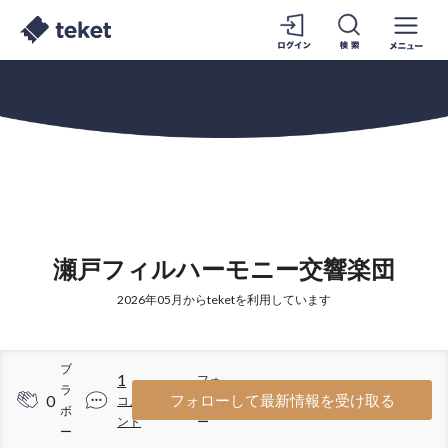
瀬戸フィルハーモニー交響楽団
2026年05月からteketを利用しています
ブ
1
フォ
ラ
0
14
フォローして最新情報を受け取る
コメ
ロワ
ボ
ント
ー
ー