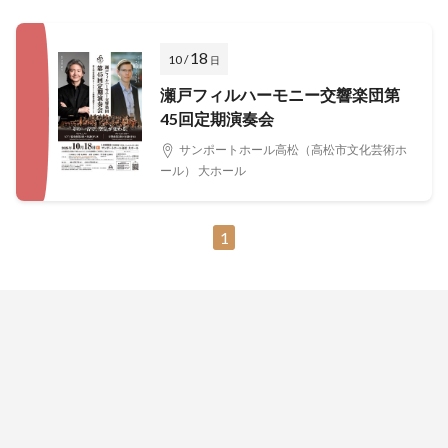
18
10 /
日
瀬戸フィルハーモニー交響楽団第
45回定期演奏会
サンポートホール高松（高松市文化芸術ホ
ール） 大ホール
1