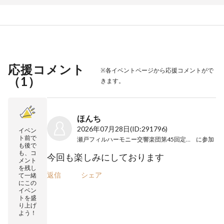
応援コメント
※各イベントページから応援コメントがで
（
1
）
きます。
ほんち
2026年07月28日
(ID:291796)
イベン
ト前で
瀬戸フィルハーモニー交響楽団第45回定期演奏会
に参加
も後で
も、コ
今回も楽しみにしております
メント
を残し
返信
シェア
て一緒
にこの
イベン
トを盛
り上げ
よう！