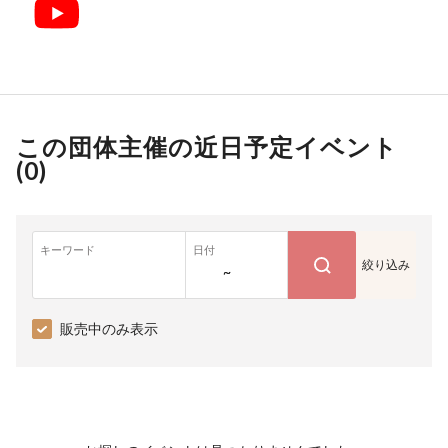
この団体主催の近日予定イベント
(
0
)
キーワード
日付
絞り込み
~
販売中のみ表示