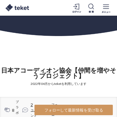
日本アコーディオン協会【仲間を増やそ
うプロジェクト】
2022年04月からteketを利用しています
ブ
2
フォ
ラ
8
85
フォローして最新情報を受け取る
コメ
ロワ
ボ
ント
ー