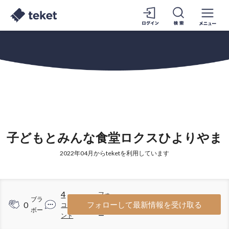
子どもとみんな食堂ロクスひよりやま
2022年04月からteketを利用しています
4
フォ
ブラ
0
1
フォローして最新情報を受け取る
コメ
ロワ
ボー
ント
ー