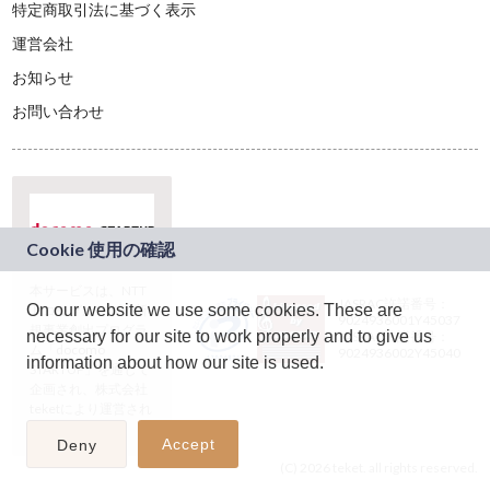
特定商取引法に基づく表示
運営会社
お知らせ
お問い合わせ
本サービスは、NTT
JASRAC許諾番号：
On our website we use some cookies. These are
ドコモグループの新
9024936001Y45037
規事業創出プログラ
necessary for our site to work properly and to give us
JASRAC許諾番号：
ム「docomo
9024936002Y45040
information about how our site is used.
STARTUP」を通じて
企画され、株式会社
teketにより運営され
ています。
Accept
Deny
(C) 2026 teket. all rights reserved.