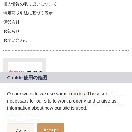
個人情報の取り扱いについて
特定商取引法に基づく表示
運営会社
お知らせ
お問い合わせ
本サービスは、NTT
JASRAC許諾番号：
On our website we use some cookies. These are
ドコモグループの新
9024936001Y45037
規事業創出プログラ
necessary for our site to work properly and to give us
JASRAC許諾番号：
ム「docomo
9024936002Y45040
information about how our site is used.
STARTUP」を通じて
企画され、株式会社
teketにより運営され
ています。
Accept
Deny