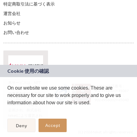
特定商取引法に基づく表示
運営会社
お知らせ
お問い合わせ
本サービスは、NTT
JASRAC許諾番号：
On our website we use some cookies. These are
ドコモグループの新
9024936001Y45037
規事業創出プログラ
necessary for our site to work properly and to give us
JASRAC許諾番号：
ム「docomo
9024936002Y45040
information about how our site is used.
STARTUP」を通じて
企画され、株式会社
teketにより運営され
ています。
Accept
Deny
(C) 2026 teket. all rights reserved.