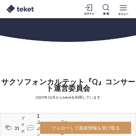
サクソフォンカルテット『Q』コンサー
ト運営委員会
2025年12月からteketを利用しています
1
ブ
コ
フォ
ラ
31
16
フォローして最新情報を受け取る
メ
ロワ
ボ
ン
ー