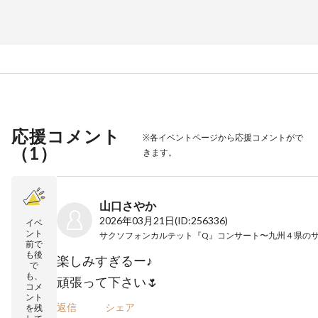
応援コメント
※各イベントページから応援コメントがで
（
1
）
きます。
山口さやか
2026年03月21日
(ID:256336)
イベ
ント
前で
も後
楽しみすぎるー♪
で
も、
頑張って下さい🌷
コメ
ント
返信
シェア
を残