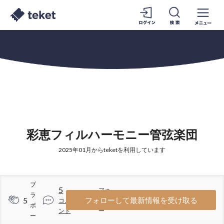
彩恵フィルハーモニー管弦楽団
2025年01月からteketを利用しています
ブ
5
フォ
ラ
5
59
フォローして最新情報を受け取る
コメ
ロワ
ボ
ント
ー
ー