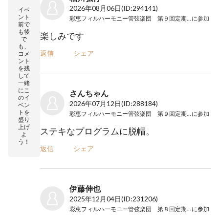
2026年08月06日
(ID:294141)
イベ
ント
彩恵フィルハーモニー管弦楽団 第９回定期演奏会
に参加
前で
も後
楽しみです
で
も、
返信
シェア
コメ
ント
を残
して
一緒
にこ
さんちゃん
のイ
2026年07月12日
(ID:288184)
ベン
トを
彩恵フィルハーモニー管弦楽団 第９回定期演奏会
に参加
盛り
上げ
ステキなプログラムに脱帽。
よ
う！
返信
シェア
伊藤伸也
2025年12月04日
(ID:231206)
彩恵フィルハーモニー管弦楽団 第８回定期演奏会
に参加