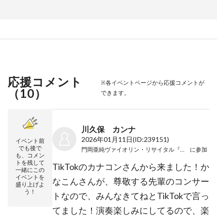
応援コメント
※各イベントページから応援コメントが
（
10
）
できます。
川久保 カンナ
2026年01月11日
(ID:239151)
イベント前
でも後で
門岡亜純ヴァイオリン・リサイタル『万華鏡』
に参加
も、コメン
トを残して
TikTokのカナコンさんから来ました！か
一緒にこの
イベントを
なこんさんが、尊敬する先輩のコンサー
盛り上げよ
う！
トなので、みんなきてねとTikTokで言っ
てました！演奏楽しみにしてるので、楽