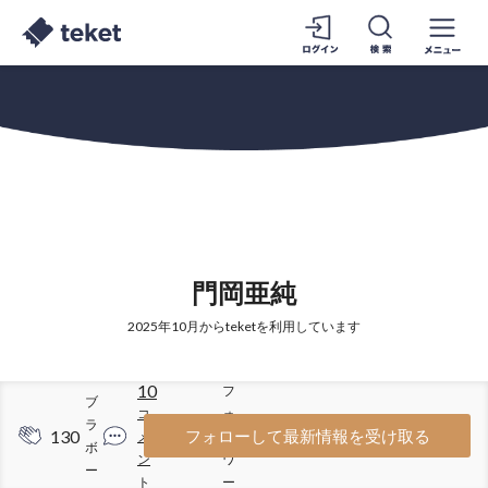
門岡亜純
2025年10月からteketを利用しています
10
フ
ブ
コ
ォ
ラ
130
45
フォローして最新情報を受け取る
メ
ロ
ボ
ン
ワ
ー
ト
ー