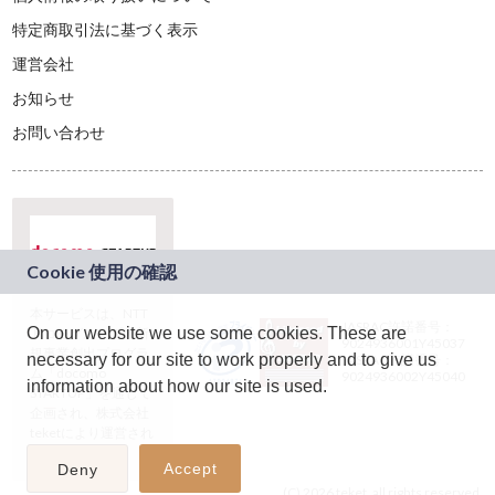
特定商取引法に基づく表示
運営会社
お知らせ
お問い合わせ
本サービスは、NTT
JASRAC許諾番号：
On our website we use some cookies. These are
ドコモグループの新
9024936001Y45037
規事業創出プログラ
necessary for our site to work properly and to give us
JASRAC許諾番号：
ム「docomo
9024936002Y45040
information about how our site is used.
STARTUP」を通じて
企画され、株式会社
teketにより運営され
ています。
Accept
Deny
(C) 2026 teket. all rights reserved.